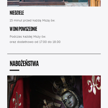
NIEDZIELE
15 minut przed każdą Mszą św.
W DNI POWSZEDNIE
Podczas każdej Mszy św.
oraz dodatkowo od 17.00 do 18.00
NABOŻEŃSTWA