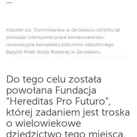
Klasztor oo. Dominikanów w Jarosławiu od kilku lat
prowadzi intensywne prace konserwatorsko-
renowacyjne kompleksu kościelno-klasztornego
Bazyliki Matki Bożej Bolesnej w Jarosławiu.
Do tego celu została
powołana Fundacja
“Hereditas Pro Futuro”,
której zadaniem jest troska
o wielowiekowe
dziedzictwo tego miejsca.