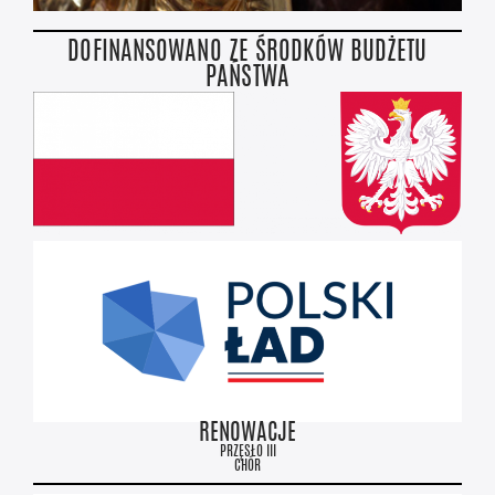
DOFINANSOWANO ZE ŚRODKÓW BUDŻETU
PAŃSTWA
RENOWACJE
PRZĘSŁO III
CHÓR