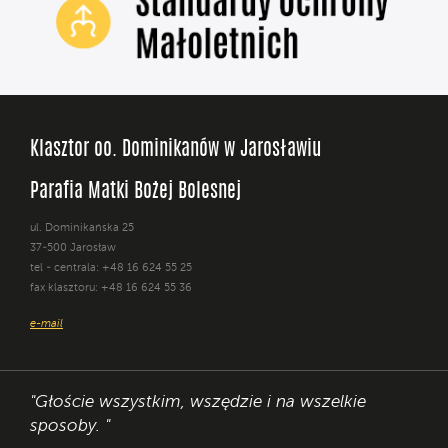
Klasztor oo. Dominikanów w Jarosławiu
Parafia Matki Bożej Bolesnej
ul. Dominikańska 25
37-500 Jarosław
tel - centrala: +48 16 624 55 25
fax klasztoru: +48 16 624 55 36
e-mail
"Głoście wszystkim, wszędzie i na wszelkie
sposoby. "