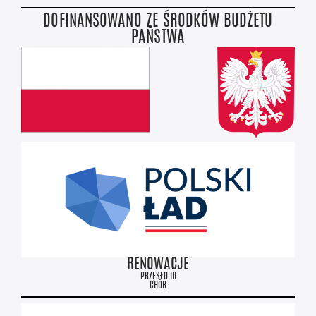
DOFINANSOWANO ZE ŚRODKÓW BUDŻETU
PAŃSTWA
RENOWACJE
PRZĘSŁO III
CHÓR