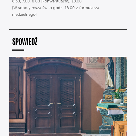
6.30, 7.00, 8.00 [konwentualna], 18.00
[W soboty msza św. o godz. 18.00 z formularza
niedzielnego]
SPOWIEDŹ