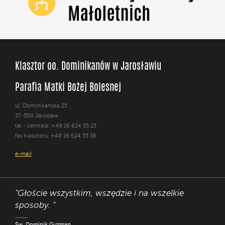
Klasztor oo. Dominikanów w Jarosławiu
Parafia Matki Bożej Bolesnej
ul. Dominikańska 25
37-500 Jarosław
tel - centrala: +48 16 624 55 25
fax klasztoru: +48 16 624 55 36
e-mail
"Głoście wszystkim, wszędzie i na wszelkie
sposoby. "