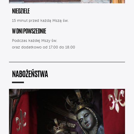
NIEDZIELE
15 minut przed każdą Mszą św.
W DNI POWSZEDNIE
Podczas każdej Mszy św.
oraz dodatkowo od 17.00 do 18.00
NABOŻEŃSTWA