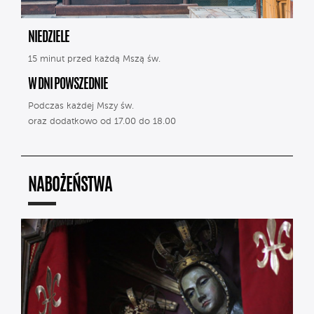
NIEDZIELE
15 minut przed każdą Mszą św.
W DNI POWSZEDNIE
Podczas każdej Mszy św.
oraz dodatkowo od 17.00 do 18.00
NABOŻEŃSTWA