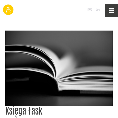
Poczta
Logowan
Księga łask