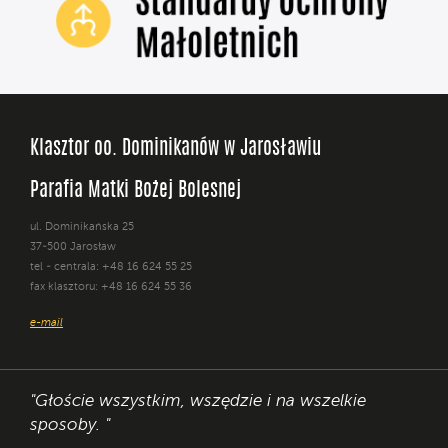
Klasztor oo. Dominikanów w Jarosławiu
Parafia Matki Bożej Bolesnej
ul. Dominikańska 25
37-500 Jarosław
tel - centrala: +48 16 624 55 25
fax klasztoru: +48 16 624 55 36
e-mail
"Głoście wszystkim, wszędzie i na wszelkie
sposoby. "