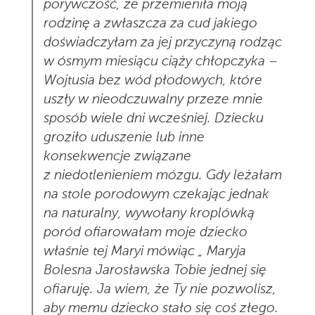
porywczość, że przemieniła moją
rodzinę a zwłaszcza za cud jakiego
doświadczyłam za jej przyczyną rodząc
w ósmym miesiącu ciąży chłopczyka –
Wojtusia bez wód płodowych, które
uszły w nieodczuwalny przeze mnie
sposób wiele dni wcześniej. Dziecku
groziło uduszenie lub inne
konsekwencje związane
z niedotlenieniem mózgu. Gdy leżałam
na stole porodowym czekając jednak
na naturalny, wywołany kroplówką
poród ofiarowałam moje dziecko
właśnie tej Maryi mówiąc „ Maryja
Bolesna Jarosławska Tobie jednej się
ofiaruję. Ja wiem, że Ty nie pozwolisz,
aby memu dziecko stało się coś złego.