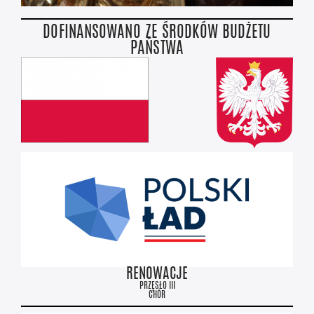
DOFINANSOWANO ZE ŚRODKÓW BUDŻETU
PAŃSTWA
RENOWACJE
PRZĘSŁO III
CHÓR