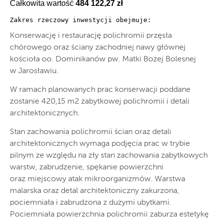
Całkowita wartość
484 122,27 zł
Zakres rzeczowy inwestycji obejmuje:
Konserwację i restaurację polichromii przęsła
chórowego oraz ściany zachodniej nawy głównej
kościoła oo. Dominikanów pw. Matki Bożej Bolesnej
w Jarosławiu.
W ramach planowanych prac konserwacji poddane
zostanie 420,15 m2 zabytkowej polichromii i detali
architektonicznych.
Stan zachowania polichromii ścian oraz detali
architektonicznych wymaga podjęcia prac w trybie
pilnym ze względu na zły stan zachowania zabytkowych
warstw, zabrudzenie, spękanie powierzchni
oraz miejscowy atak mikroorganizmów. Warstwa
malarska oraz detal architektoniczny zakurzona,
pociemniała i zabrudzona z dużymi ubytkami.
Pociemniała powierzchnia polichromii zaburza estetykę