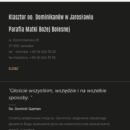
Klasztor oo. Dominikanów w Jarosławiu
Parafia Matki Bożej Bolesnej
ul. Dominikańska 25
37-500 Jarosław
tel - centrala: +48 16 624 55 25
fax klasztoru: +48 16 624 55 36
e-mail
"Głoście wszystkim, wszędzie i na wszelkie
sposoby. "
Św. Dominik Guzman
Chcemy podejmować misję św. Dominika: pragnienie odważnego
głoszenia Boga, budowanie życia we wspólnocie oraz poszukiwania