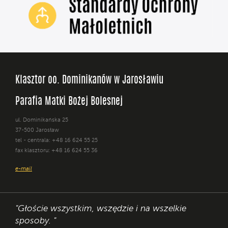
Klasztor oo. Dominikanów w Jarosławiu
Parafia Matki Bożej Bolesnej
ul. Dominikańska 25
37-500 Jarosław
tel - centrala: +48 16 624 55 25
fax klasztoru: +48 16 624 55 36
e-mail
"Głoście wszystkim, wszędzie i na wszelkie
sposoby. "