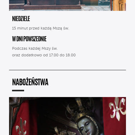
NIEDZIELE
15 minut przed każdą Mszą św.
W DNI POWSZEDNIE
Podczas każdej Mszy św.
oraz dodatkowo od 17.00 do 18.00
NABOŻEŃSTWA