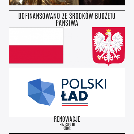
DOFINANSOWANO ZE ŚRODKÓW BUDŻETU
PAŃSTWA
RENOWACJE
PRZĘSŁO III
CHÓR