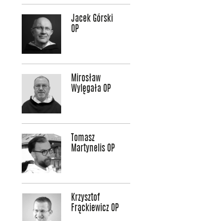
Jacek Górski
OP
Mirosław
Wylęgała OP
Tomasz
Martynelis OP
Krzysztof
Frąckiewicz OP