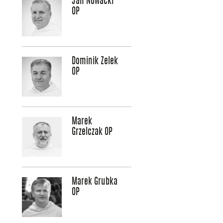
Jan Nowacki
OP
Dominik Zelek
OP
Marek
Grzelczak OP
Marek Grubka
OP