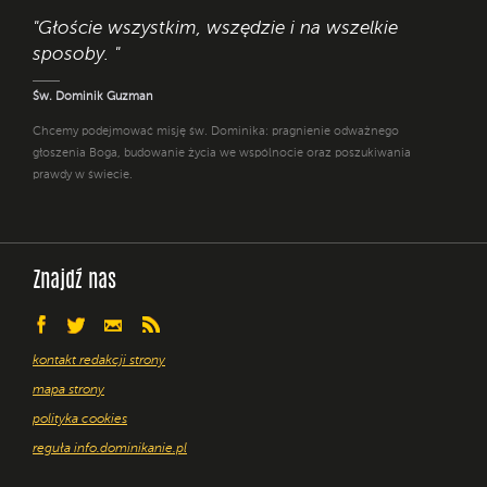
"Głoście wszystkim, wszędzie i na wszelkie
sposoby. "
Św. Dominik Guzman
Chcemy podejmować misję św. Dominika: pragnienie odważnego
głoszenia Boga, budowanie życia we wspólnocie oraz poszukiwania
prawdy w świecie.
Znajdź nas
kontakt redakcji strony
mapa strony
polityka cookies
reguła info.dominikanie.pl