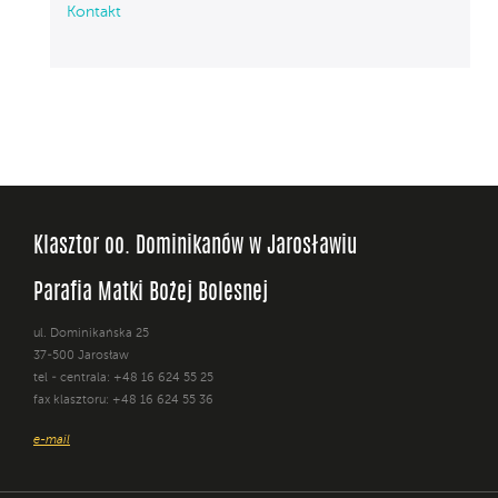
Kontakt
Klasztor oo. Dominikanów w Jarosławiu
Parafia Matki Bożej Bolesnej
ul. Dominikańska 25
37-500 Jarosław
tel - centrala: +48 16 624 55 25
fax klasztoru: +48 16 624 55 36
e-mail