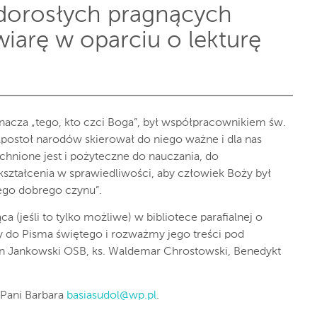
dorosłych pragnących
iarę w oparciu o lekturę
nacza „tego, kto czci Boga”, był współpracownikiem św.
postoł narodów skierował do niego ważne i dla nas
chnione jest i pożyteczne do nauczania, do
kształcenia w sprawiedliwości, aby człowiek Boży był
ego dobrego czynu”.
a (jeśli to tylko możliwe) w bibliotece parafialnej o
y do Pisma świętego i rozważmy jego treści pod
tyn Jankowski OSB, ks. Waldemar Chrostowski, Benedykt
 Pani Barbara
basiasudol@wp.pl
.