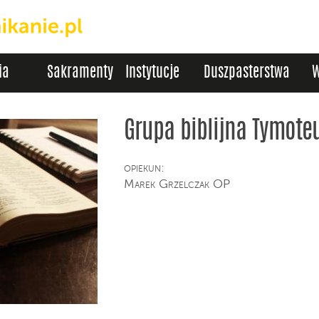
ia
Sakramenty
Instytucje
Duszpasterstwa
W
Grupa biblijna Tymote
opiekun:
Marek Grzelczak OP