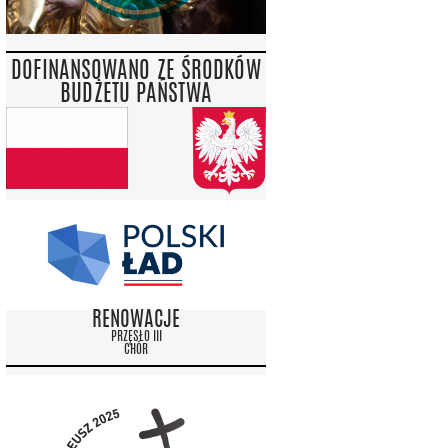
DOFINANSOWANO ZE ŚRODKÓW
BUDŻETU PAŃSTWA
RENOWACJE
PRZĘSŁO III
CHÓR