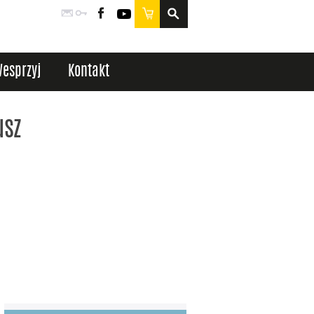
Poczta
Logowanie
Facebook
YouTube
Sklep
esprzyj
Kontakt
usz