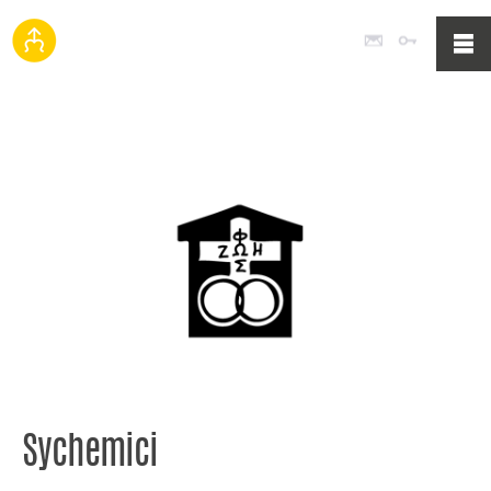
Poczta
Logowan
Sychemici