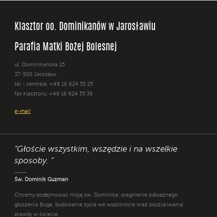
Klasztor oo. Dominikanów w Jarosławiu
Parafia Matki Bożej Bolesnej
ul. Dominikańska 25
37-500 Jarosław
tel - centrala: +48 16 624 55 25
fax klasztoru: +48 16 624 55 36
e-mail
"Głoście wszystkim, wszędzie i na wszelkie
sposoby. "
Św. Dominik Guzman
Chcemy podejmować misję św. Dominika: pragnienie odważnego
głoszenia Boga, budowanie życia we wspólnocie oraz poszukiwania
prawdy w świecie.