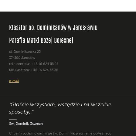
Klasztor oo. Dominikanów w Jarosławiu
Parafia Matki Bożej Bolesnej
ul. Dominikańska 25
37-500 Jarosław
tel - centrala: +48 16 624 55 25
fax klasztoru: +48 16 624 55 36
e-mail
"Głoście wszystkim, wszędzie i na wszelkie
sposoby. "
Św. Dominik Guzman
Chcemy podejmować misję św. Dominika: pragnienie odważnego