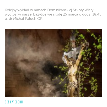
Kolejny wykład w ramach Dominikańskiej Szkoły Wiary
wygłosi w naszej bazylice we środę 25 marca o godz. 18:45
o. dr Michał Paluch OP.
BEZ KATEGORII