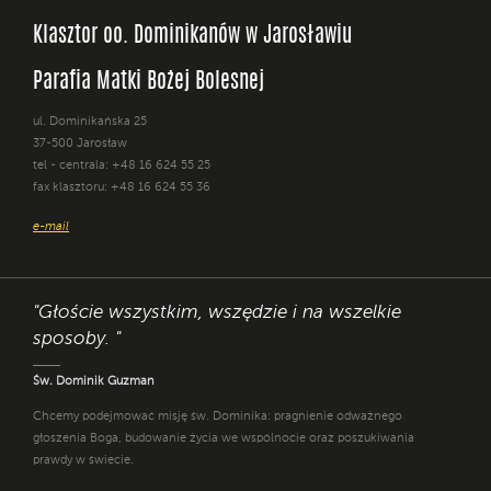
Klasztor oo. Dominikanów w Jarosławiu
Parafia Matki Bożej Bolesnej
ul. Dominikańska 25
37-500 Jarosław
tel - centrala: +48 16 624 55 25
fax klasztoru: +48 16 624 55 36
e-mail
"Głoście wszystkim, wszędzie i na wszelkie
sposoby. "
Św. Dominik Guzman
Chcemy podejmować misję św. Dominika: pragnienie odważnego
głoszenia Boga, budowanie życia we wspólnocie oraz poszukiwania
prawdy w świecie.