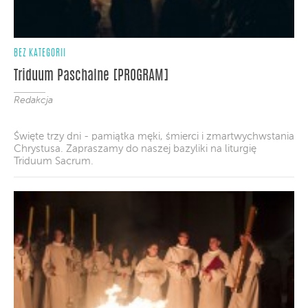
BEZ KATEGORII
Triduum Paschalne [PROGRAM]
Redakcja
Święte trzy dni - pamiątka męki, śmierci i zmartwychwstania
Chrystusa. Zapraszamy do naszej bazyliki na liturgię
Triduum Sacrum.