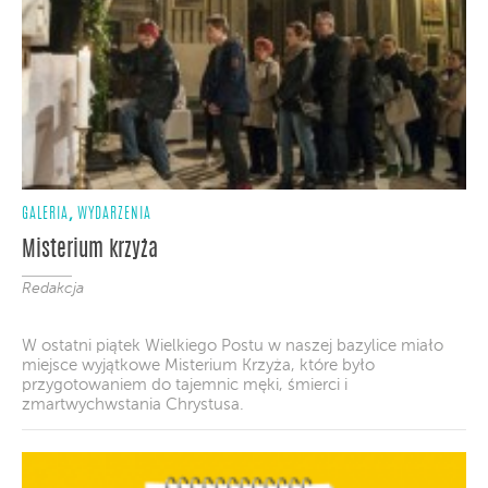
,
GALERIA
WYDARZENIA
Misterium krzyża
Redakcja
W ostatni piątek Wielkiego Postu w naszej bazylice miało
miejsce wyjątkowe Misterium Krzyża, które było
przygotowaniem do tajemnic męki, śmierci i
zmartwychwstania Chrystusa.