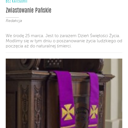
BEZ KATEGORII
Zwiastowanie Pańskie
Redakcja
We środę 25 marca. Jest to zarazem Dzień Świętości Życia.
Modlimy się w tym dniu o poszanowanie życia ludzkiego od
poczęcia aż do naturalnej śmierci.