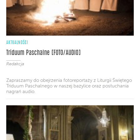
AKTUALNOŚCI
Triduum Paschalne [FOTO/AUDIO]
Redakcja
Zapraszamy do obejrzenia fotoreportaży z Liturgii Świętego
Triduum Paschalnego w naszej bazylice oraz posłuchania
nagrań audio.