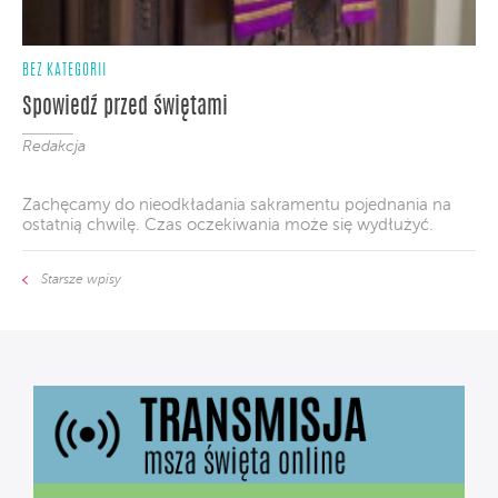
BEZ KATEGORII
Spowiedź przed świętami
Redakcja
Zachęcamy do nieodkładania sakramentu pojednania na
ostatnią chwilę. Czas oczekiwania może się wydłużyć.
Starsze wpisy