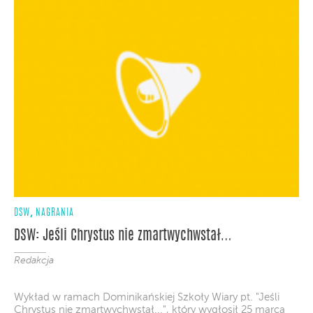
,
DSW
NAGRANIA
DSW: Jeśli Chrystus nie zmartwychwstał…
Redakcja
Wykład w ramach Dominikańskiej Szkoły Wiary pt. "Jeśli
Chrystus nie zmartwychwstał...", który wygłosił 25 marca