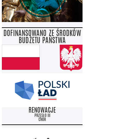
DOFINANSOWANO ZE ŚRODKÓW
BUDŻETU PAŃSTWA
RENOWACJE
PRZĘSŁO III
CHÓR