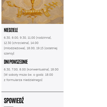
NIEDZIELE
6.30, 8.00, 9.30, 11.00 [rodzinna],
12.30 [chrzcielna], 14.00
[młodzieżowa], 18.00, 19.15 [ostatniej
szansy]
DNI POWSZEDNIE
6.30, 7.00, 8.00 [konwentualna], 18.00
[W soboty msza św. o godz. 18.00
z formularza niedzielnego]
SPOWIEDŹ