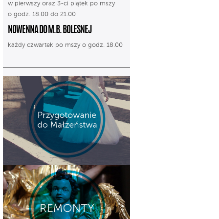
w pierwszy oraz 3-ci piątek po mszy
o godz. 18.00 do 21.00
NOWENNA DO M.B. BOLESNEJ
każdy czwartek po mszy o godz. 18.00