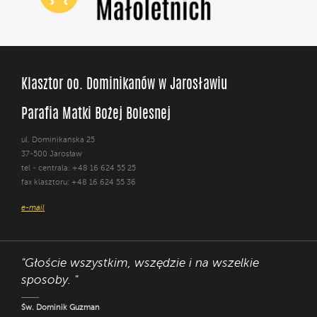
Klasztor oo. Dominikanów w Jarosławiu
Parafia Matki Bożej Bolesnej
ul. Dominikańska 25
37-500 Jarosław
tel - centrala: +48 16 624 55 25
fax klasztoru: +48 16 624 55 36
e-mail
"Głoście wszystkim, wszędzie i na wszelkie
sposoby. "
Św. Dominik Guzman