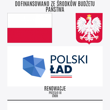
DOFINANSOWANO ZE ŚRODKÓW BUDŻETU
PAŃSTWA
RENOWACJE
PRZĘSŁO III
CHÓR