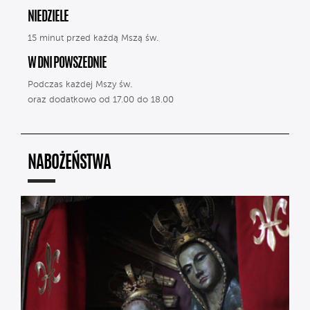
NIEDZIELE
15 minut przed każdą Mszą św.
W DNI POWSZEDNIE
Podczas każdej Mszy św.
oraz dodatkowo od 17.00 do 18.00
NABOŻEŃSTWA