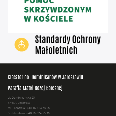
Klasztor oo. Dominikanów w Jarosławiu
Parafia Matki Bożej Bolesnej
ul. Dominikańska 25
37-500 Jarosław
tel - centrala: +48 16 624 55 25
fax klasztoru: +48 16 624 55 36