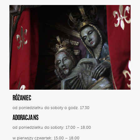
RÓŻANIEC
od poniedziałku do soboty o godz. 17.30
ADORACJA NS
od poniedziałku do soboty: 17.00 – 18.00
w pierwszy czwartek: 15.00 – 18.00