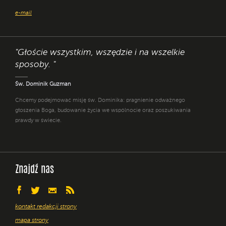
e-mail
"Głoście wszystkim, wszędzie i na wszelkie
sposoby. "
Św. Dominik Guzman
Chcemy podejmować misję św. Dominika: pragnienie odważnego
głoszenia Boga, budowanie życia we wspólnocie oraz poszukiwania
prawdy w świecie.
Znajdź nas
kontakt redakcji strony
mapa strony