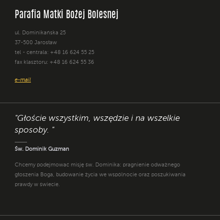
Parafia Matki Bożej Bolesnej
ul. Dominikańska 25
37-500 Jarosław
tel - centrala: +48 16 624 55 25
fax klasztoru: +48 16 624 55 36
e-mail
"Głoście wszystkim, wszędzie i na wszelkie
sposoby. "
Św. Dominik Guzman
Chcemy podejmować misję św. Dominika: pragnienie odważnego
głoszenia Boga, budowanie życia we wspólnocie oraz poszukiwania
prawdy w świecie.