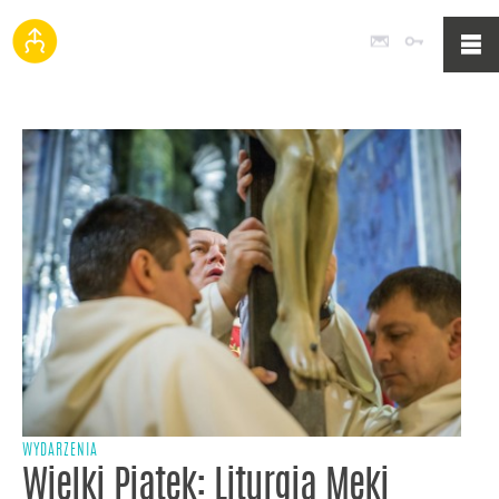
Poczta
Logowan
WYDARZENIA
Wielki Piątek: Liturgia Męki